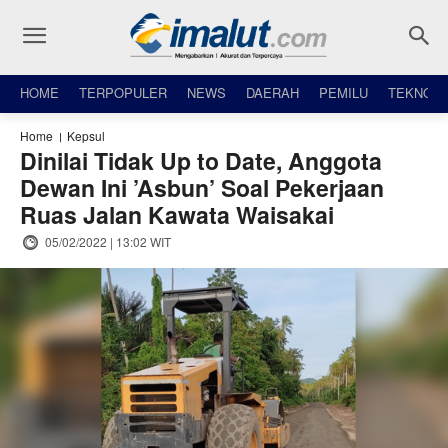
HOME
TERPOPULER
NEWS
DAERAH
PEMILU
TEKNO
Home
Kepsul
Dinilai Tidak Up to Date, Anggota
Dewan Ini ’Asbun’ Soal Pekerjaan
Ruas Jalan Kawata Waisakai
05/02/2022 | 13:02 WIT