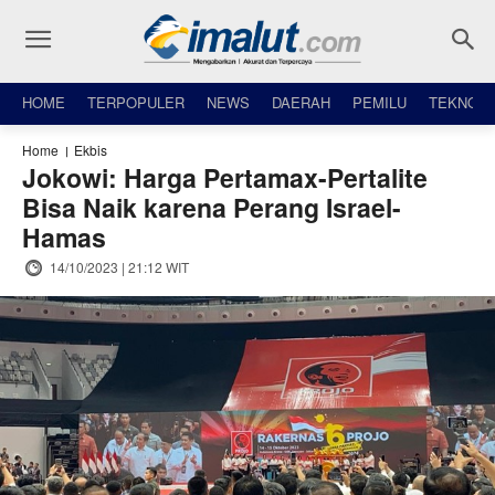
HOME
TERPOPULER
NEWS
DAERAH
PEMILU
TEKNO
Home
Ekbis
Jokowi: Harga Pertamax-Pertalite
Bisa Naik karena Perang Israel-
Hamas
14/10/2023 | 21:12 WIT