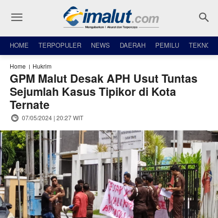
HOME
TERPOPULER
NEWS
DAERAH
PEMILU
TEKNO
Home
Hukrim
GPM Malut Desak APH Usut Tuntas
Sejumlah Kasus Tipikor di Kota
Ternate
07/05/2024 | 20:27 WIT