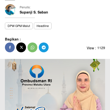
Penulis:
Supanji S. Saban
DPW GPM Malut
Headline
Bagikan :
View :
1129