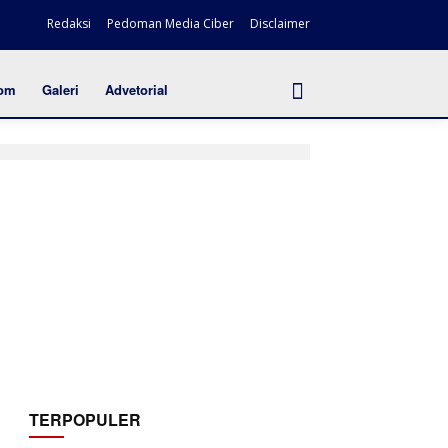
Redaksi
Pedoman Media Ciber
Disclaimer
om
Galeri
Advetorial
TERPOPULER