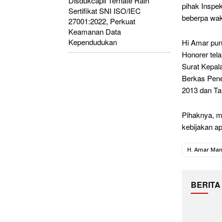
Disdukcapil Ternate Raih
pihak Inspek
Sertifikat SNI ISO/IEC
beberpa wakt
27001:2022, Perkuat
Keamanan Data
Kependudukan
Hi Amar pun
Honorer tel
Surat Kepal
Berkas Pene
2013 dan Ta
Pihaknya, m
kebijakan a
H. Amar Man
BERITA