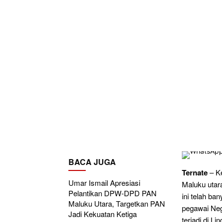
BACA JUGA
Ternate
– K
Umar Ismail Apresiasi
Maluku utar
Pelantikan DPW-DPD PAN
ini telah b
Maluku Utara, Targetkan PAN
pegawai Neg
Jadi Kekuatan Ketiga
terjadi di 