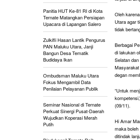
Panitia HUT Ke-81 RI di Kota
Oleh karena
Ternate Matangkan Persiapan
Utara agar 
Upacara di Lapangan Salero
tidak berta
Zulkifli Hasan Lantik Pengurus
Berbagai Pe
PAN Maluku Utara, Janji
di lakukan 
Bangun Desa Tematik
Budidaya Ikan
Selatan dan
Masyarakat 
degan memba
Ombudsman Maluku Utara
Fokus Mengambil Data
Penilaian Pelayanan Publik
“Untuk menj
kompetensi,
Seminar Nasional di Ternate
(09/11).
Perkuat Sinergi Pusat-Daerah
Wujudkan Koperasi Merah
Hi Amar Man
Putih
maka boleh 
ditindak lan