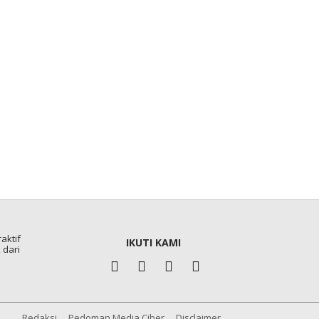
aktif
IKUTI KAMI
 dari
Redaksi
Pedoman Media Ciber
Disclaimer