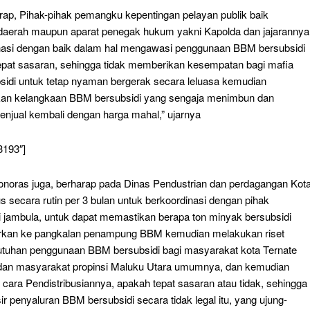
rap, Pihak-pihak pemangku kepentingan pelayan publik baik
daerah maupun aparat penegak hukum yakni Kapolda dan jajarannya
inasi dengan baik dalam hal mengawasi penggunaan BBM bersubsidi
tepat sasaran, sehingga tidak memberikan kesempatan bagi mafia
idi untuk tetap nyaman bergerak secara leluasa kemudian
an kelangkaan BBM bersubsidi yang sengaja menimbun dan
njual kembali dengan harga mahal,” ujarnya
3193″]
oras juga, berharap pada Dinas Pendustrian dan perdagangan Kot
s secara rutin per 3 bulan untuk berkoordinasi dengan pihak
i jambula, untuk dapat memastikan berapa ton minyak bersubsidi
urkan ke pangkalan penampung BBM kemudian melakukan riset
utuhan penggunaan BBM bersubsidi bagi masyarakat kota Ternate
an masyarakat propinsi Maluku Utara umumnya, dan kemudian
cara Pendistribusiannya, apakah tepat sasaran atau tidak, sehingga
r penyaluran BBM bersubsidi secara tidak legal itu, yang ujung-