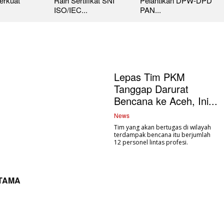
erkuat
Raih Sertifikat SNI
Pelantikan DPW-DPD
ISO/IEC...
PAN...
Lepas Tim PKM
Tanggap Darurat
Bencana ke Aceh, Ini...
News
Tim yang akan bertugas di wilayah
terdampak bencana itu berjumlah
12 personel lintas profesi.
UTAMA