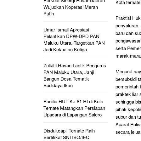
Perkuat Sinergi Pusat-Daerah
Kota ternate
Wujudkan Koperasi Merah
Putih
Praktisi Hu
penyaluran, 
Umar Ismail Apresiasi
baru dan su
Pelantikan DPW-DPD PAN
pengawasan 
Maluku Utara, Targetkan PAN
serta Pemer
Jadi Kekuatan Ketiga
marak-marakn
Zulkifli Hasan Lantik Pengurus
Menurut say
PAN Maluku Utara, Janji
Bangun Desa Tematik
bersubsidi t
Budidaya Ikan
pemerintah 
praktek liar
Panitia HUT Ke-81 RI di Kota
sehingga bisn
Ternate Matangkan Persiapan
pihak kepoli
Upacara di Lapangan Salero
subur dan t
Aparat Polis
Disdukcapil Ternate Raih
secara lelua
Sertifikat SNI ISO/IEC