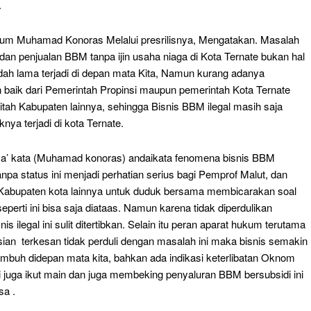
.
kum Muhamad Konoras Melalui presrilisnya, Mengatakan. Masalah
dan penjualan BBM tanpa ijin usaha niaga di Kota Ternate bukan hal
dah lama terjadi di depan mata Kita, Namun kurang adanya
baik dari Pemerintah Propinsi maupun pemerintah Kota Ternate
itah Kabupaten lainnya, sehingga Bisnis BBM ilegal masih saja
ya terjadi di kota Ternate.
a’ kata (Muhamad konoras) andaikata fenomena bisnis BBM
anpa status ini menjadi perhatian serius bagi Pemprof Malut, dan
Kabupaten kota lainnya untuk duduk bersama membicarakan soal
 seperti ini bisa saja diataas. Namun karena tidak diperdulikan
is ilegal ini sulit ditertibkan. Selain itu peran aparat hukum terutama
sian terkesan tidak perduli dengan masalah ini maka bisnis semakin
umbuh didepan mata kita, bahkan ada indikasi keterlibatan Oknom
i juga ikut main dan juga membeking penyaluran BBM bersubsidi ini
sa .