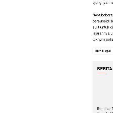
ujungnya me
“Ada bebera
bersubsidi 
sulit untuk 
jajarannya u
Oknum polisi
BBM Illegal
BERITA
Seminar N