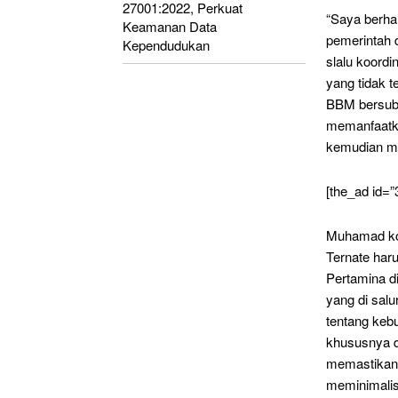
27001:2022, Perkuat
“Saya berha
Keamanan Data
pemerintah 
Kependudukan
slalu koord
yang tidak 
BBM bersubs
memanfaatk
kemudian me
[the_ad id=”
Muhamad kon
Ternate haru
Pertamina d
yang di sal
tentang keb
khususnya d
memastikan 
meminimalisi