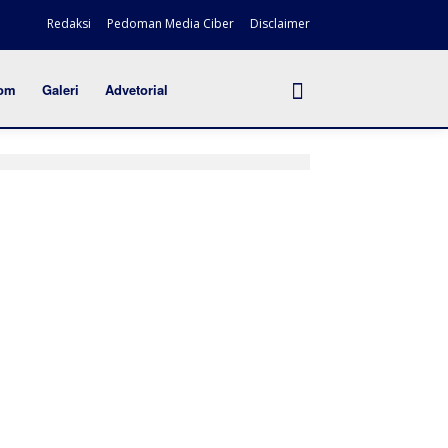
Redaksi
Pedoman Media Ciber
Disclaimer
om
Galeri
Advetorial