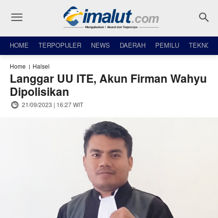
HOME
TERPOPULER
NEWS
DAERAH
PEMILU
TEKNO
Home
Halsel
Langgar UU ITE, Akun Firman Wahyu
Dipolisikan
21/09/2023 | 16:27 WIT