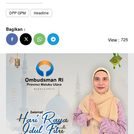
DPP GPM
Headline
Bagikan :
View :
725