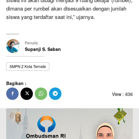
dimana per rumbel akan disesuaikan dengan jumlah
siswa yang terdaftar saat ini,” ujarnya.
Penulis:
Supanji S. Saban
SMPN 2 Kota Ternate
Bagikan :
View :
636