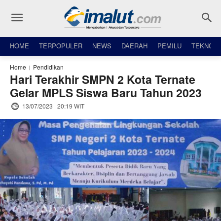
HOME
TERPOPULER
NEWS
DAERAH
PEMILU
TEKNO
Home
Pendidikan
Hari Terakhir SMPN 2 Kota Ternate
Gelar MPLS Siswa Baru Tahun 2023
13/07/2023 | 20:19 WIT