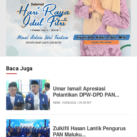
Baca Juga
Umar Ismail Apresiasi
Pelantikan DPW-DPD PAN...
NEWS
05/08/2026 | 09:59 WIT
Zulkifli Hasan Lantik Pengurus
PAN Maluku...