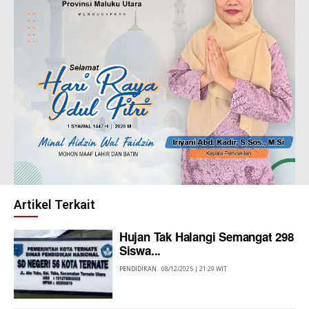
Artikel Terkait
Hujan Tak Halangi Semangat 298
Siswa...
PENDIDIKAN
08/12/2025 | 21:29 WIT