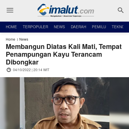
HOME
TERPOPULER
NEWS
DAERAH
PEMILU
TEKNO
Home
News
Membangun Diatas Kali Mati, Tempat
Penampungan Kayu Terancam
Dibongkar
04/10/2022 | 20:14 WIT