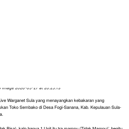
ive Warganet Sula yang menayangkan kebakaran yang
kan Toko Sembako di Desa Fogi-Sanana, Kab. Kepulauan Sula-
a.
idak Bisa), kalo hanya 1 Unit itu tra mampu (Tidak Mampu)’, begitu