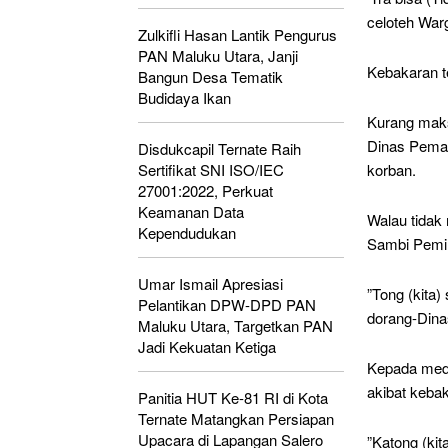
celoteh War
Zulkifli Hasan Lantik Pengurus
PAN Maluku Utara, Janji
Kebakaran te
Bangun Desa Tematik
Budidaya Ikan
Kurang maks
Dinas Pemad
Disdukcapil Ternate Raih
Sertifikat SNI ISO/IEC
korban.
27001:2022, Perkuat
Keamanan Data
Walau tidak
Kependudukan
Sambi Pemil
Umar Ismail Apresiasi
”Tong (kita) 
Pelantikan DPW-DPD PAN
dorang-Dina
Maluku Utara, Targetkan PAN
Jadi Kekuatan Ketiga
Kepada medi
akibat kebak
Panitia HUT Ke-81 RI di Kota
Ternate Matangkan Persiapan
Upacara di Lapangan Salero
”Katong (ki