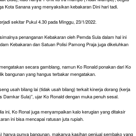
ga Kota Sanana yang menyaksikan kebakaran Dini hari tadi.
rjadi sekitar Pukul 4.30 pada Minggu, 23/1/2022.
imalnya penanganan Kebakaran oleh Pemda Sula dalam hal ini
am Kebakaran dan Satuan Polisi Pamong Praja juga dikeluhkan
 mengatakan secara gamblang, namun Ko Ronald ponakan dari Ko
ik bangunan yang hangus terbakar mengatakan.
seng usah bilang lai (tidak usah bilang) terkait kinerja dorang (kerja
s Damkar Sula)”, ujar Ko Ronald dengan muka penuh sesal.
a ini, Ko Ronal juga menyampaikan kalo kerugian yang ditaksir
aran ini bisa mencapai ratusan juta rupiah.
ta) hanya punya bangunan, makanya kasihan penjual sembako yang