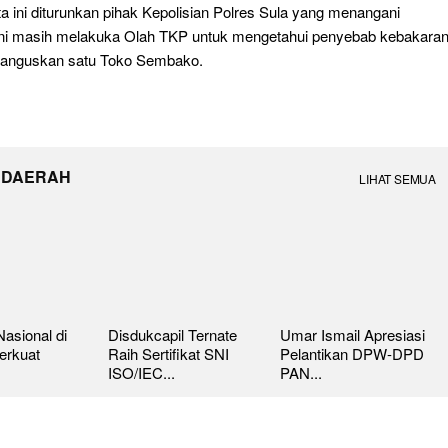
a ini diturunkan pihak Kepolisian Polres Sula yang menangani
ni masih melakuka Olah TKP untuk mengetahui penyebab kebakara
anguskan satu Toko Sembako.
 DAERAH
LIHAT SEMUA
asional di
Disdukcapil Ternate
Umar Ismail Apresiasi
erkuat
Raih Sertifikat SNI
Pelantikan DPW-DPD
ISO/IEC...
PAN...