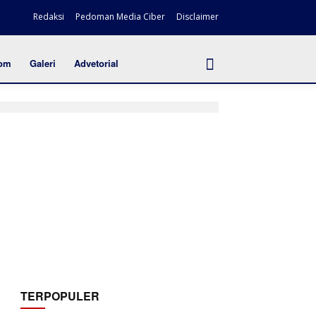
Redaksi
Pedoman Media Ciber
Disclaimer
om
Galeri
Advetorial
TERPOPULER