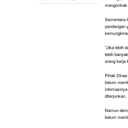
mengontrak 
Sementara i
pandangan y
kemungkinan
”Jika lebih 
lebih banya
orang kerja
Pihak Dinas
belum membe
infomasinya
diterjunkan.
Namun demi
belum memb