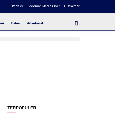
Redaksi
Pedoman Media Ciber
Disclaimer
om
Galeri
Advetorial
TERPOPULER