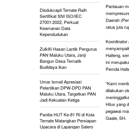
Pantauan med
Disdukcapil Ternate Raih
mempresure 
Sertifikat SNI ISO/IEC
Daerah (Pem
27001:2022, Perkuat
ratus juta ru
Keamanan Data
Kependudukan
Koordinator 
menyampaika
Zulkifli Hasan Lantik Pengurus
PAN Maluku Utara, Janji
Halteng, sen
Bangun Desa Tematik
ini merupak
Budidaya Ikan
Pemda Halt
Umar Ismail Apresiasi
“Kami menila
Pelantikan DPW-DPD PAN
dilakukan o
Maluku Utara, Targetkan PAN
meninggalkan
Jadi Kekuatan Ketiga
Hilux yang d
pegawai mau
Panitia HUT Ke-81 RI di Kota
Gaale, SH.
Ternate Matangkan Persiapan
Upacara di Lapangan Salero