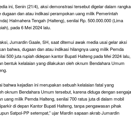
ia ini, Senin (21/4), aksi demonstrasi tersebut digelar dalam rangka
dugaan dan atau indikasi perampokan uang milik Pemerintah
da) Halmahera Tengah (Halteng), senilai Rp. 500.000.000 (Lima
piah), pada 6 Mei 2024 lalu.
aksi, Jumardin Gaale, SH, saat ditemui awak media usai gelar aksi
n bahwa, dugaan dan atau indikasi hilangnya uang milik Pemda
ilai 500 juta rupiah didepan kantor Bupati Halteng pada Mei 2024 lalu,
an bentuk kelalaian yang dilakukan oleh oknum Bendahara Umum
eng.
i bahwa kejadian ini merupakan sebuah kelalaian fatal yang
leh oknum Bendahara Umum tersebut, karena diduga dengan sengaj
 uang milik Pemda Halteng, senilai 700 ratus juta di dalam mobil
iparkir di depan Kantor Bupati Halteng, tanpa pengawasan pihak
pun Satpol-PP setempat,” ujar Mardin sapaan akrab Jumardin