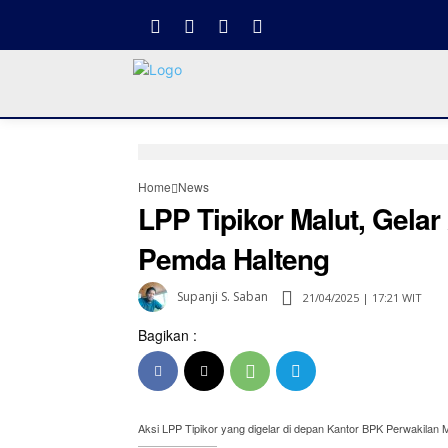
Home
News
LPP Tipikor Malut, Gela
Pemda Halteng
Supanji S. Saban
21/04/2025 | 17:21 WIT
Bagikan :
Aksi LPP Tipikor yang digelar di depan Kantor BPK Perwakilan M