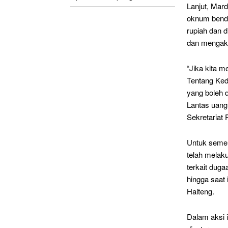
Lanjut, Mar
oknum benda
rupiah dan d
dan mengaki
“Jika kita 
Tentang Ked
yang boleh d
Lantas uang 
Sekretariat 
Untuk semen
telah melak
terkait dug
hingga saat 
Halteng.
Dalam aksi 