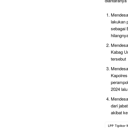
diantaranya 
Mendesak
lakukan 
sebagai 
hilangny
Mendesak
Kabag Um
tersebut
Mendesak
Kapolres
perampok
2024 lalu
Mendesak
dari jab
akibat k
LPP Tipikor 