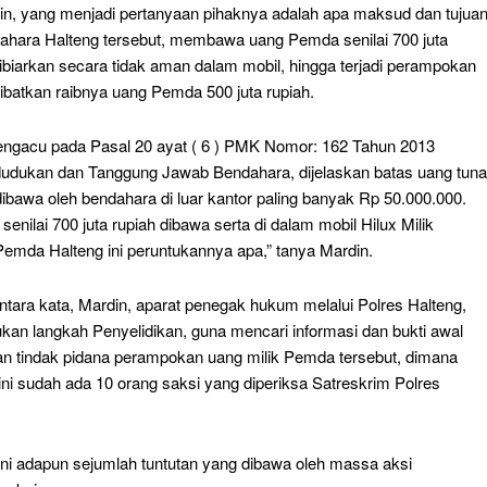
din, yang menjadi pertanyaan pihaknya adalah apa maksud dan tujua
hara Halteng tersebut, membawa uang Pemda senilai 700 juta
ibiarkan secara tidak aman dalam mobil, hingga terjadi perampokan
batkan raibnya uang Pemda 500 juta rupiah.
mengacu pada Pasal 20 ayat ( 6 ) PMK Nomor: 162 Tahun 2013
udukan dan Tanggung Jawab Bendahara, dijelaskan batas uang tuna
ibawa oleh bendahara di luar kantor paling banyak Rp 50.000.000.
senilai 700 juta rupiah dibawa serta di dalam mobil Hilux Milik
Pemda Halteng ini peruntukannya apa,” tanya Mardin.
tara kata, Mardin, aparat penegak hukum melalui Polres Halteng,
ukan langkah Penyelidikan, guna mencari informasi dan bukti awal
aan tindak pidana perampokan uang milik Pemda tersebut, dimana
ini sudah ada 10 orang saksi yang diperiksa Satreskrim Polres
ini adapun sejumlah tuntutan yang dibawa oleh massa aksi