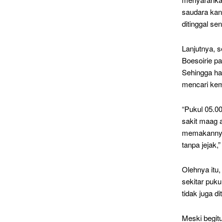
saudara kand
ditinggal se
Lanjutnya, 
Boesoirie p
Sehingga ha
mencari kem
“Pukul 05.0
sakit maag 
memakannya,
tanpa jejak,
Olehnya itu
sekitar puk
tidak juga d
Meski begit