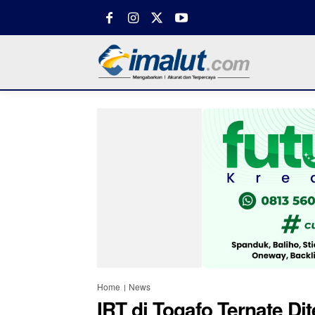
Home
News
IRT di Togafo Ternate D