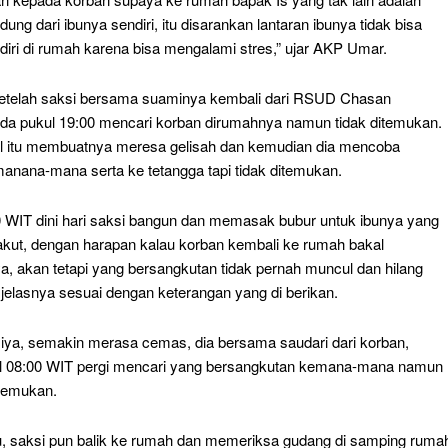
ung dari ibunya sendiri, itu disarankan lantaran ibunya tidak bisa
ndiri di rumah karena bisa mengalami stres,” ujar AKP Umar.
setelah saksi bersama suaminya kembali dari RSUD Chasan
ada pukul 19:00 mencari korban dirumahnya namun tidak ditemukan.
l itu membuatnya meresa gelisah dan kemudian dia mencoba
anana-mana serta ke tetangga tapi tidak ditemukan.
0 WIT dini hari saksi bangun dan memasak bubur untuk ibunya yang
akut, dengan harapan kalau korban kembali ke rumah bakal
 akan tetapi yang bersangkutan tidak pernah muncul dan hilang
” jelasnya sesuai dengan keterangan yang di berikan.
, iya, semakin merasa cemas, dia bersama saudari dari korban,
ul 08:00 WIT pergi mencari yang bersangkutan kemana-mana namun
itemukan.
u, saksi pun balik ke rumah dan memeriksa gudang di samping ruma