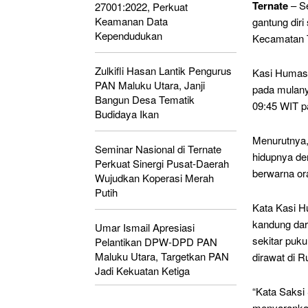
Ternate
– Se
27001:2022, Perkuat
Keamanan Data
gantung diri
Kependudukan
Kecamatan Te
Zulkifli Hasan Lantik Pengurus
Kasi Humas
PAN Maluku Utara, Janji
pada mulany
Bangun Desa Tematik
09:45 WIT p
Budidaya Ikan
Menurutnya,
Seminar Nasional di Ternate
hidupnya de
Perkuat Sinergi Pusat-Daerah
berwarna or
Wujudkan Koperasi Merah
Putih
Kata Kasi Hu
kandung dar
Umar Ismail Apresiasi
sekitar puk
Pelantikan DPW-DPD PAN
Maluku Utara, Targetkan PAN
dirawat di 
Jadi Kekuatan Ketiga
“Kata Saksi
menyarankan