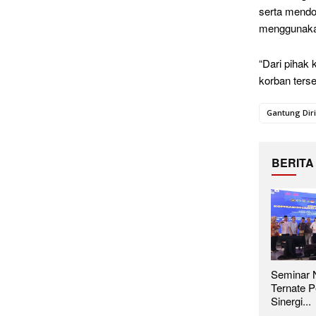
serta mendo
menggunakan 
“Dari pihak 
korban terse
Gantung Diri
BERITA
Seminar N
Ternate P
Sinergi...