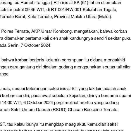
orang Ibu Rumah Tangga (IRT) inisial SA (61) tahun ditemukan
 sekitar pukul 09:45 WIT, di RT 001/RW 001 Kelurahan Togafo,
rnate Barat, Kota Ternate, Provinsi Maluku Utara (Malut).
 Polres Ternate, AKP Umar Kombong, mengatakan, bahwa korban
a ditemukan pertama kali oleh anak kandungnya sendiri sekitar puku
ada Senin, 7 Oktober 2024.
 bahwa korban berjenis kelamin perempuan itu diduga mengakhiri
ngan cara gantung diri didalam gudang menggunakan seutas tali nilo
ange.
mas, sesuai keterangan saksi inisial ST yang tak lain adalah anak
i korban sendiri, pada awal sebelum kejadian, dirinya bersama suami
ul 14:00 WIT, 6 Oktober 2024 pergi melihat mertua yang sedang
Rumah Sakit Umum Daerah (RSUD) Chasan Boesoirie Ternate.
 ST, tau kalau ibunya itu mengidap maag akut, kemudian saksi
 kepada korban supaya ke rumah bapak Is yang tak lain adalah