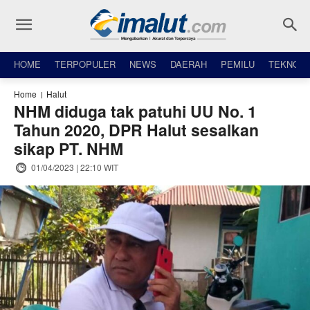
HOME
TERPOPULER
NEWS
DAERAH
PEMILU
TEKNO
Home
Halut
NHM diduga tak patuhi UU No. 1
Tahun 2020, DPR Halut sesalkan
sikap PT. NHM
01/04/2023 | 22:10 WIT