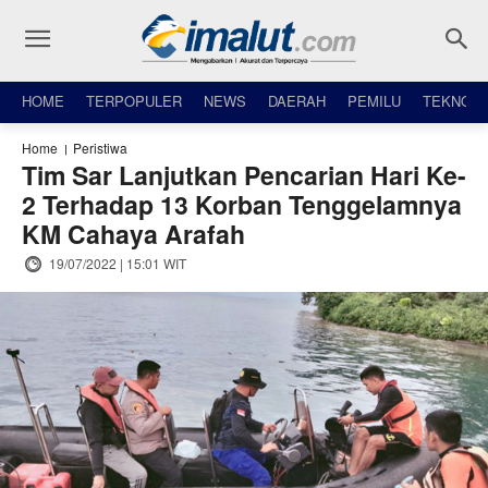
HOME
TERPOPULER
NEWS
DAERAH
PEMILU
TEKNO
Home
Peristiwa
Tim Sar Lanjutkan Pencarian Hari Ke-
2 Terhadap 13 Korban Tenggelamnya
KM Cahaya Arafah
19/07/2022 | 15:01 WIT