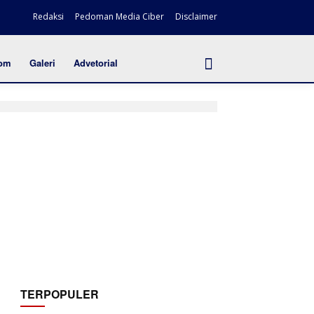
Redaksi
Pedoman Media Ciber
Disclaimer
om
Galeri
Advetorial
TERPOPULER