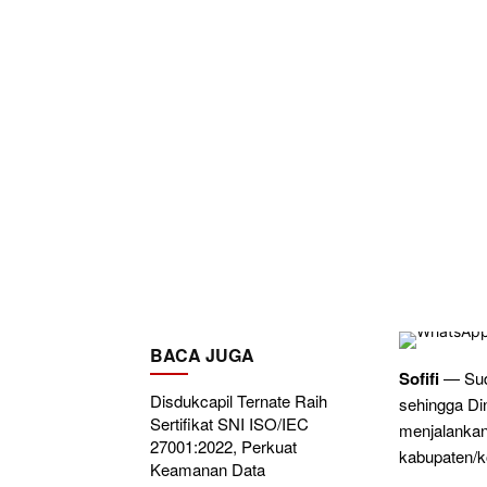
BACA JUGA
Sofifi
— Suda
Disdukcapil Ternate Raih
sehingga Din
Sertifikat SNI ISO/IEC
menjalankan
27001:2022, Perkuat
kabupaten/k
Keamanan Data