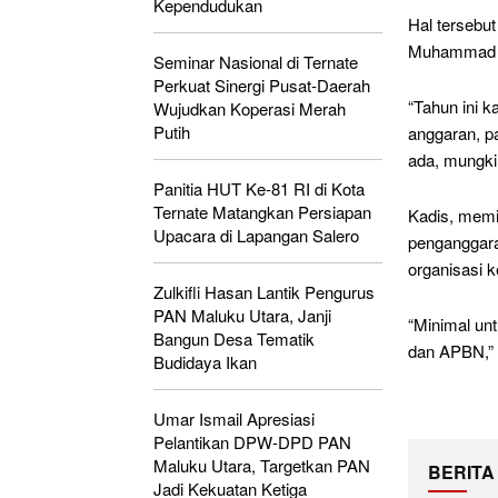
Kependudukan
Hal tersebu
Muhammad Hi
Seminar Nasional di Ternate
Perkuat Sinergi Pusat-Daerah
“Tahun ini 
Wujudkan Koperasi Merah
Putih
anggaran, pa
ada, mungki
Panitia HUT Ke-81 RI di Kota
Ternate Matangkan Persiapan
Kadis, memi
Upacara di Lapangan Salero
penganggara
organisasi 
Zulkifli Hasan Lantik Pengurus
PAN Maluku Utara, Janji
“Minimal un
Bangun Desa Tematik
dan APBN,” 
Budidaya Ikan
Umar Ismail Apresiasi
Pelantikan DPW-DPD PAN
Maluku Utara, Targetkan PAN
BERITA
Jadi Kekuatan Ketiga