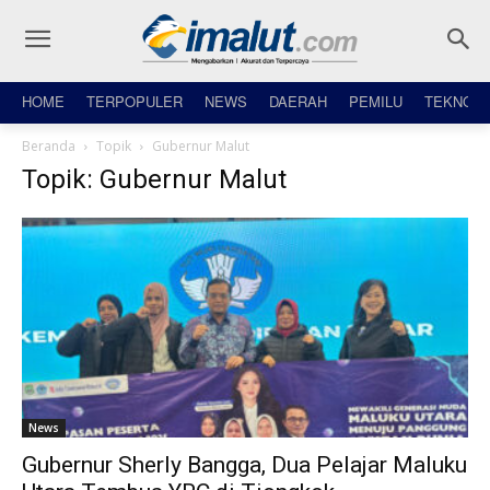
HOME
TERPOPULER
NEWS
DAERAH
PEMILU
TEKNO
Beranda
Topik
Gubernur Malut
Topik: Gubernur Malut
News
Gubernur Sherly Bangga, Dua Pelajar Maluku