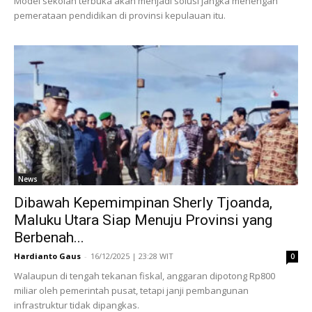
Model sekolah terbuka akan menjadi solusi jangka menengah
pemerataan pendidikan di provinsi kepulauan itu.
News
Dibawah Kepemimpinan Sherly Tjoanda,
Maluku Utara Siap Menuju Provinsi yang
Berbenah...
Hardianto Gaus
-
16/12/2025 | 23:28 WIT
0
Walaupun di tengah tekanan fiskal, anggaran dipotong Rp800
miliar oleh pemerintah pusat, tetapi janji pembangunan
infrastruktur tidak dipangkas.