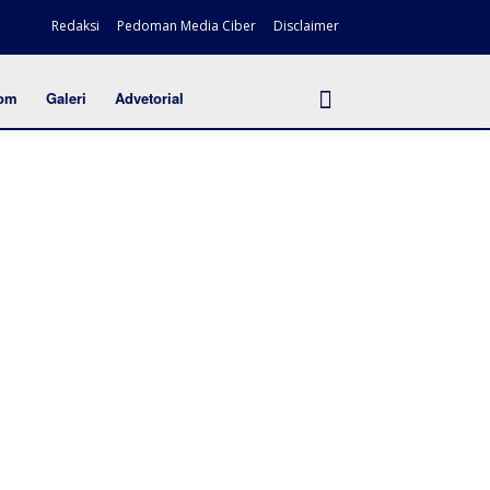
Redaksi
Pedoman Media Ciber
Disclaimer
om
Galeri
Advetorial