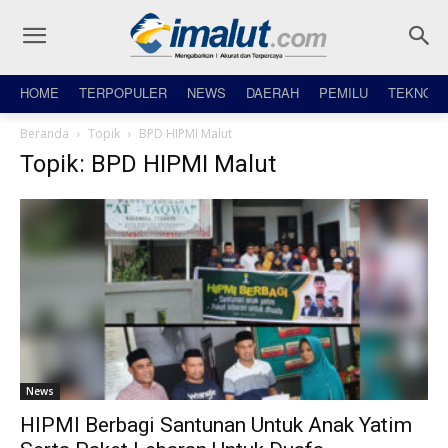
HOME
TERPOPULER
NEWS
DAERAH
PEMILU
TEKNO
Beranda
Topik
BPD HIPMI Malut
Topik: BPD HIPMI Malut
News
HIPMI Berbagi Santunan Untuk Anak Yatim