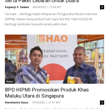
Serta Paket Lebaran Untuk Duafa
Supanji S. Saban
-
28/04/2022 | 21:04 WIT
0
Ternate -- Berbagi rejeki Himpunan Pengusaha Muda Indonesi
(HIPMI), dalam menyambut hari raya Idul Fitri 1443 H/2022 M,
berbagi sembako kepada anak yatim dan...
News
BPD HIPMI Promosikan Produk Khas
Maluku Utara di Singapura
Hardianto Gaus
-
13/04/2022 | 21:51 WIT
0