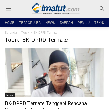
HOME
TERPOPULER
NEWS
DAERAH
PEMILU
TEKNO
Beranda
Topik
BK-DPRD Ternate
Topik: BK-DPRD Ternate
News
BK-DPRD Ternate Tanggapi Rencana