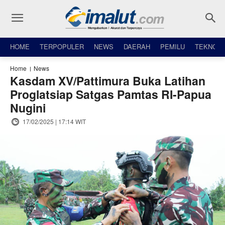
HOME
TERPOPULER
NEWS
DAERAH
PEMILU
TEKNO
Home
News
Kasdam XV/Pattimura Buka Latihan
Proglatsiap Satgas Pamtas RI-Papua
Nugini
17/02/2025 | 17:14 WIT