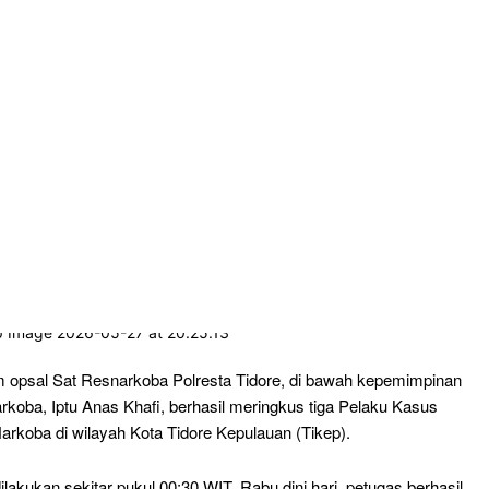
 opsal Sat Resnarkoba Polresta Tidore, di bawah kepemimpinan
rkoba, Iptu Anas Khafi, berhasil meringkus tiga Pelaku Kasus
arkoba di wilayah Kota Tidore Kepulauan (Tikep).
dilakukan sekitar pukul 00:30 WIT, Rabu dini hari, petugas berhasil