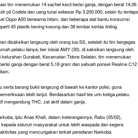
asi tim menemukan 14 sachet kecil berisi ganja, dengan berat 14,06
tir pil Codela dan uang tunai sebesar Rp 3.200.000, selain itu terdapa
el Oppo A50 berwarna hitam, dan beberapa alat bantu konsumsi
eperti 45 plastik bening kosong dan 38 lembar kertas linting.
an disaksikan langsung oleh orang tua SS, setelah itu tim bergegas
mah pelaku lainya, ber inisial AMY (30), di saksikan langsung oleh
i kelurahan Gurabati, Kecamatan Tidore Selatan, tim menemukan
 berisi ganja dengan berat 5,18 gram dan sebuah ponsel Realme C12
itam.
u serta barang bukti langsung di bawah ke kantor polisi, guna
meriksaan lebih lanjut. Berdasarkan hasil tes urin ketiga pelaku
itif mengandung THC, zat aktif dalam ganja.
rkoba, Iptu Anas Khafi, dalam keterangannya, Rabu (05/02),
kepada seluruh masyarakat untuk lebih waspada dan segera
aktivitas yang mencurigakan terkait peredaran Narkoba.