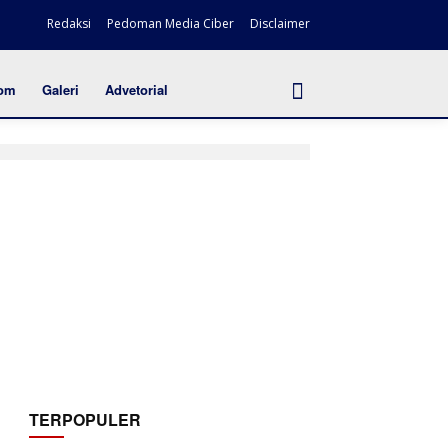
Redaksi
Pedoman Media Ciber
Disclaimer
om
Galeri
Advetorial
TERPOPULER