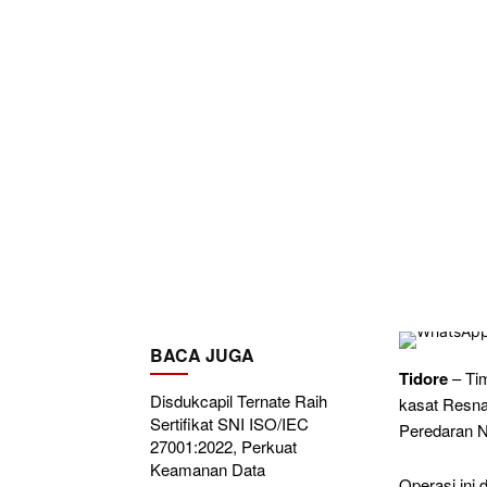
BACA JUGA
Tidore
– Tim
Disdukcapil Ternate Raih
kasat Resna
Sertifikat SNI ISO/IEC
Peredaran N
27001:2022, Perkuat
Keamanan Data
Operasi ini 