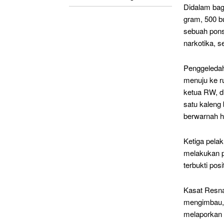
Didalam bag
gram, 500 bu
sebuah pons
narkotika, s
Penggeledah
menuju ke ru
ketua RW, d
satu kaleng
berwarnah h
Ketiga pelak
melakukan pe
terbukti pos
Kasat Resna
mengimbau, 
melaporkan 