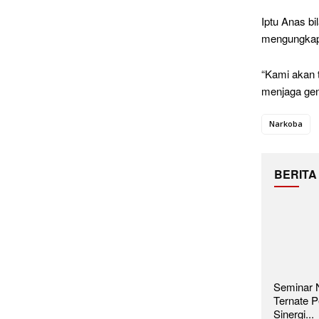
Iptu Anas bi
mengungkapka
“Kami akan 
menjaga gen
Narkoba
BERITA
Seminar N
Ternate P
Sinergi...