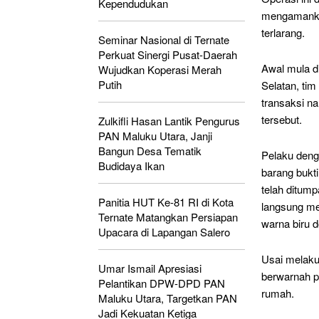
Kependudukan
mengamankan
terlarang.
Seminar Nasional di Ternate
Perkuat Sinergi Pusat-Daerah
Awal mula d
Wujudkan Koperasi Merah
Putih
Selatan, ti
transaksi n
tersebut.
Zulkifli Hasan Lantik Pengurus
PAN Maluku Utara, Janji
Bangun Desa Tematik
Pelaku denga
Budidaya Ikan
barang bukti
telah ditum
Panitia HUT Ke-81 RI di Kota
langsung me
Ternate Matangkan Persiapan
warna biru d
Upacara di Lapangan Salero
Usai melaku
Umar Ismail Apresiasi
berwarnah pu
Pelantikan DPW-DPD PAN
rumah.
Maluku Utara, Targetkan PAN
Jadi Kekuatan Ketiga