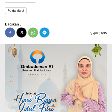
Polda Malut
Bagikan :
View :
695