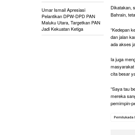
Dikatakan, s
Umar Ismail Apresiasi
Bahrain, teta
Pelantikan DPW-DPD PAN
Maluku Utara, Targetkan PAN
Jadi Kekuatan Ketiga
“Kedepan ket
dan jalan ka
ada akses ja
Ia juga men
masyarakat 
cita besar y
“Saya tau b
mereka sang
pemimpin-pem
Pemilukada 