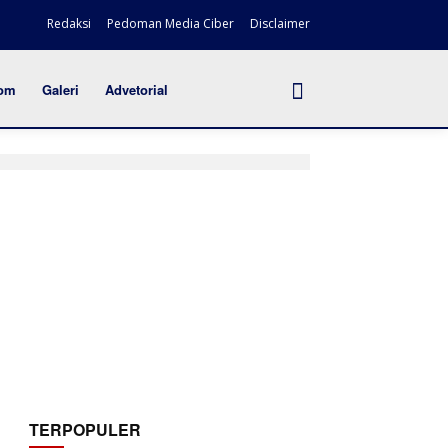
Redaksi
Pedoman Media Ciber
Disclaimer
om
Galeri
Advetorial
TERPOPULER