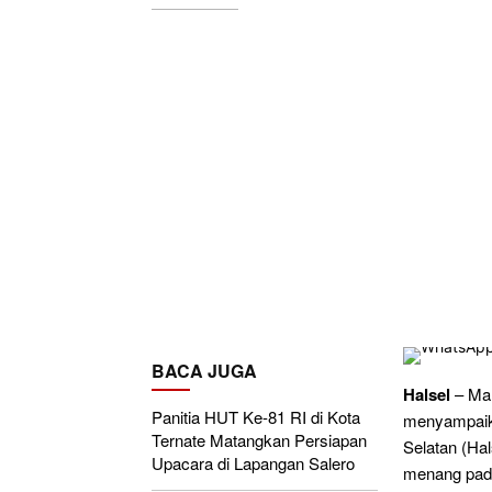
BACA JUGA
Halsel
– Man
Panitia HUT Ke-81 RI di Kota
menyampaika
Ternate Matangkan Persiapan
Selatan (Ha
Upacara di Lapangan Salero
menang pada