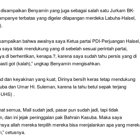
t disampaikan Benyamin yang juga sebagai salah satu Jurkam BK-
mpanye terbatas yang digelar dilapangan merdeka Labuha-Halsel,
).
 sampaikan bahwa awalnya saya Ketua partai PDI-Perjuangan Halsel,
a saya tidak mendukung yang di sebelah sesuai perintah partai,
a di berhentikan, kenapa.?, karena saya sudah tahu persis yang di
pasti got (kalah),” ungkap Benyamin mengisahkan.
d dan keyakinan yang kuat, Dirinya bersih keras tetap mendukung
uba dan Umar Hi. Suleman, karena Ia tahu betul sepak terjang
-UHS) .
ihat semua, Mall sudah jadi, pasar pun sudah jadi, tapi tidak
n, dan ini jejak peninggalan pak Bahrain Kasuba. Maka saya
nsya allah mereka terpilih mereka bisa menjalankan apa yang merek
n,” cetusnya.