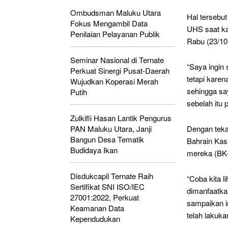
Ombudsman Maluku Utara
Hal tersebu
Fokus Mengambil Data
UHS saat ka
Penilaian Pelayanan Publik
Rabu (23/10
Seminar Nasional di Ternate
“Saya ingin
Perkuat Sinergi Pusat-Daerah
tetapi karen
Wujudkan Koperasi Merah
sehingga say
Putih
sebelah itu 
Zulkifli Hasan Lantik Pengurus
PAN Maluku Utara, Janji
Dengan teka
Bangun Desa Tematik
Bahrain Kas
Budidaya Ikan
mereka (BK
Disdukcapil Ternate Raih
“Coba kita l
Sertifikat SNI ISO/IEC
dimanfaatka
27001:2022, Perkuat
sampaikan i
Keamanan Data
telah lakuka
Kependudukan