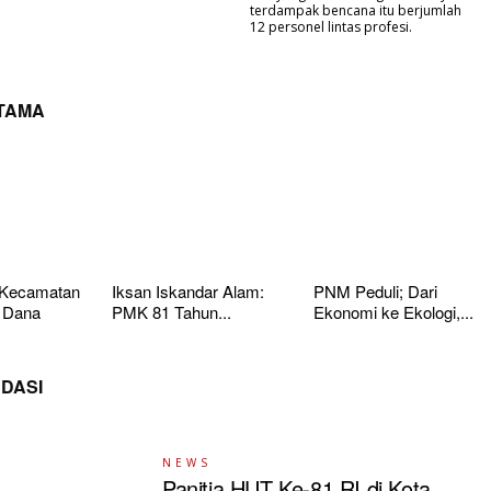
terdampak bencana itu berjumlah
12 personel lintas profesi.
UTAMA
 Kecamatan
Iksan Iskandar Alam:
PNM Peduli; Dari
 Dana
PMK 81 Tahun...
Ekonomi ke Ekologi,...
DASI
NEWS
Panitia HUT Ke-81 RI di Kota