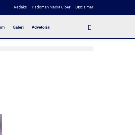
Redaksi
Pedoman Media Ciber
Disclaimer
om
Galeri
Advetorial