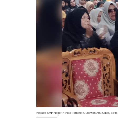
Kepsek SMP Negeri 4 Kota Ternate, Gunawan Abu Umar, S.Pd