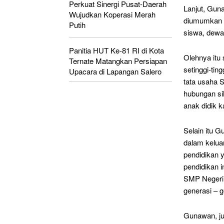
Perkuat Sinergi Pusat-Daerah
Lanjut, Gun
Wujudkan Koperasi Merah
diumumkan h
Putih
siswa, dewa
Panitia HUT Ke-81 RI di Kota
Olehnya itu
Ternate Matangkan Persiapan
setinggi-tin
Upacara di Lapangan Salero
tata usaha 
hubungan si
anak didik k
Selain itu 
dalam kelua
pendidikan y
pendidikan i
SMP Negeri 
generasi – 
Gunawan, ju