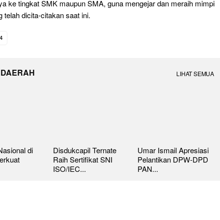
ya ke tingkat SMK maupun SMA, guna mengejar dan meraih mimpi
telah dicita-citakan saat ini.
4
 DAERAH
LIHAT SEMUA
asional di
Disdukcapil Ternate
Umar Ismail Apresiasi
erkuat
Raih Sertifikat SNI
Pelantikan DPW-DPD
ISO/IEC...
PAN...