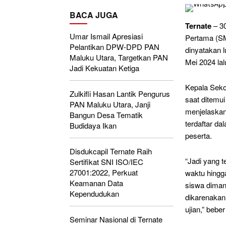
BACA JUGA
Ternate
– 30
Umar Ismail Apresiasi
Pertama (SM
Pelantikan DPW-DPD PAN
dinyatakan 
Maluku Utara, Targetkan PAN
Mei 2024 lal
Jadi Kekuatan Ketiga
Kepala Seko
Zulkifli Hasan Lantik Pengurus
saat ditemu
PAN Maluku Utara, Janji
menjelaskan
Bangun Desa Tematik
terdaftar d
Budidaya Ikan
peserta.
Disdukcapil Ternate Raih
“Jadi yang t
Sertifikat SNI ISO/IEC
27001:2022, Perkuat
waktu hingg
Keamanan Data
siswa dimana
Kependudukan
dikarenakan 
ujian,” beb
Seminar Nasional di Ternate