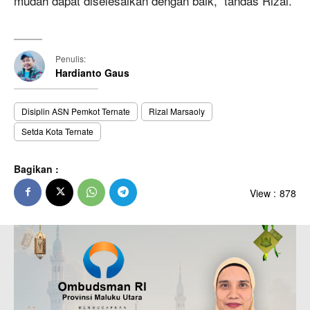
mudah dapat diselesaikan dengan baik,” tandas Rizal.
Penulis:
Hardianto Gaus
Disiplin ASN Pemkot Ternate
Rizal Marsaoly
Setda Kota Ternate
Bagikan :
View :
878