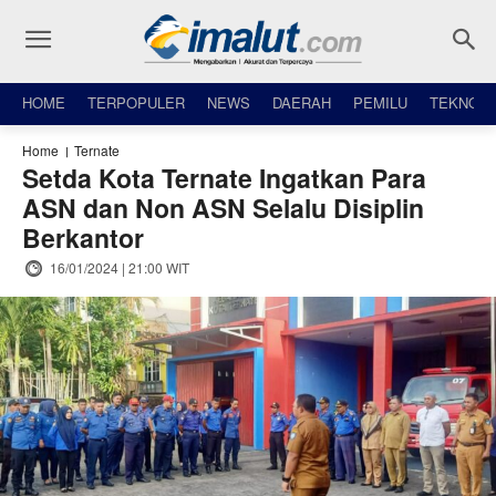
HOME
TERPOPULER
NEWS
DAERAH
PEMILU
TEKNO
Home
Ternate
Setda Kota Ternate Ingatkan Para
ASN dan Non ASN Selalu Disiplin
Berkantor
16/01/2024 | 21:00 WIT