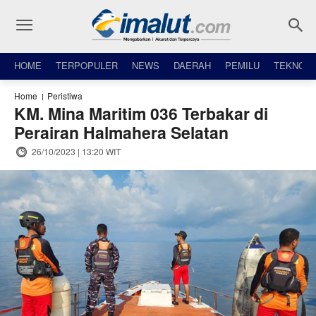
HOME
TERPOPULER
NEWS
DAERAH
PEMILU
TEKNO
Home
Peristiwa
KM. Mina Maritim 036 Terbakar di
Perairan Halmahera Selatan
26/10/2023 | 13:20 WIT