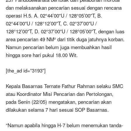
dan melaksanakan pencarian sesuai dengan rencana
operasi H.5. A. 02°44’00″U / 128°05’00″T, B.
02°44’00″U / 128°12’00″T, C. 02°37’00″U /
128°12’00″T, D. 02°37’00″U / 128°05’00″T, dengan luas
area pencarian 49 NM² dari titik duga jatuhnya korban.
Namun pencarian belum juga membuahkan hasil
hingga sore hari pukul 18.00 Wit.
[the_ad id=”3193″]
Kepala Basarnas Ternate Fathur Rahman selaku SMC
atau Koordinator Misi Pencarian dan Pertolongan,
pada Senin (22/05) mengatakan, pencarian akan
dilakukan selama 7 hari sesuai SOP Basarnas.
“Namun apabila hingga H-7 belum menemukan tanda-