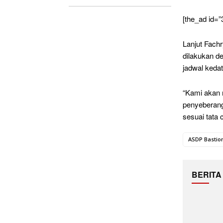
[the_ad id=”
Lanjut Fach
dilakukan d
jadwal keda
“Kami akan 
penyeberang
sesuai tata
ASDP Bastio
BERITA