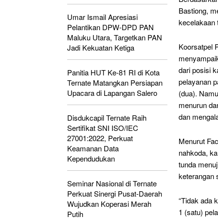
Bastiong, m
Umar Ismail Apresiasi
kecelakaan 
Pelantikan DPW-DPD PAN
Maluku Utara, Targetkan PAN
Koorsatpel P
Jadi Kekuatan Ketiga
menyampaika
dari posisi
Panitia HUT Ke-81 RI di Kota
pelayanan pa
Ternate Matangkan Persiapan
Upacara di Lapangan Salero
(dua). Namu
menurun dan
dan mengala
Disdukcapil Ternate Raih
Sertifikat SNI ISO/IEC
27001:2022, Perkuat
Menurut Fach
Keamanan Data
nahkoda, ka
Kependudukan
tunda menuj
keterangan s
Seminar Nasional di Ternate
Perkuat Sinergi Pusat-Daerah
“Tidak ada 
Wujudkan Koperasi Merah
1 (satu) pe
Putih