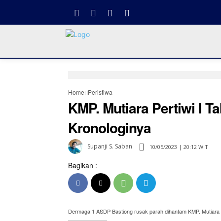
Home
Peristiwa
KMP. Mutiara Pertiwi I 
Kronologinya
Supanji S. Saban
10/05/2023 | 20:12 WIT
Bagikan :
Dermaga 1 ASDP Bastiong rusak parah dihantam KMP. Mutiara Pe