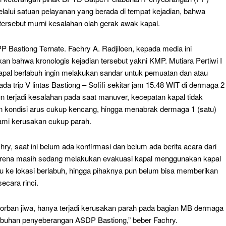
elalui satuan pelayanan yang berada di tempat kejadian, bahwa
tersebut murni kesalahan olah gerak awak kapal.
P Bastiong Ternate. Fachry A. Radjiloen, kepada media ini
n bahwa kronologis kejadian tersebut yakni KMP. Mutiara Pertiwi I
 kapal berlabuh ingin melakukan sandar untuk pemuatan dan atau
da trip V lintas Bastiong – Sofifi sekitar jam 15.48 WIT di dermaga 2
n terjadi kesalahan pada saat manuver, kecepatan kapal tidak
 kondisi arus cukup kencang, hingga menabrak dermaga 1 (satu)
mi kerusakan cukup parah.
ry, saat ini belum ada konfirmasi dan belum ada berita acara dari
rena masih sedang melakukan evakuasi kapal menggunakan kapal
u ke lokasi berlabuh, hingga pihaknya pun belum bisa memberikan
ecara rinci.
korban jiwa, hanya terjadi kerusakan parah pada bagian MB dermaga
labuhan penyeberangan ASDP Bastiong,” beber Fachry.