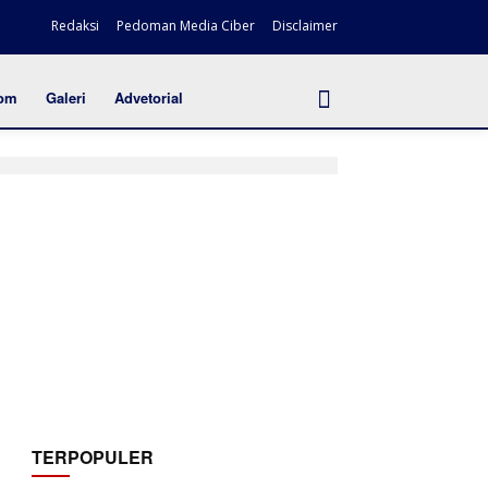
Redaksi
Pedoman Media Ciber
Disclaimer
om
Galeri
Advetorial
TERPOPULER