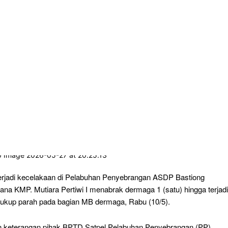
rjadi kecelakaan di Pelabuhan Penyebrangan ASDP Bastiong
ana KMP. Mutiara Pertiwi I menabrak dermaga 1 (satu) hingga terjadi
ukup parah pada bagian MB dermaga, Rabu (10/5).
 keterangan pihak BPTD Satpel Pelabuhan Penyebrangan (PP)