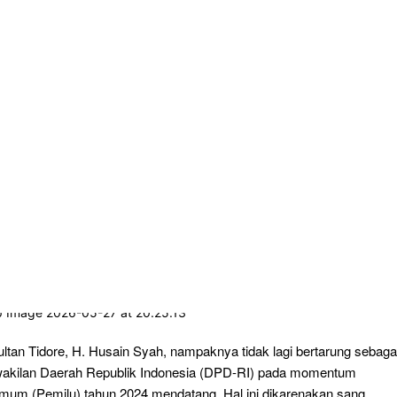
ltan Tidore, H. Husain Syah, nampaknya tidak lagi bertarung sebaga
akilan Daerah Republik Indonesia (DPD-RI) pada momentum
mum (Pemilu) tahun 2024 mendatang. Hal ini dikarenakan sang