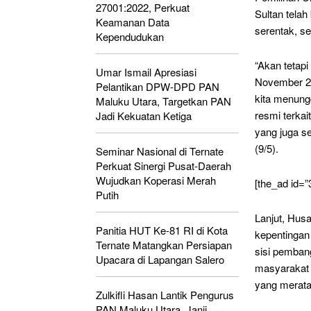
27001:2022, Perkuat
Sultan tela
Keamanan Data
serentak, s
Kependudukan
“Akan tetap
Umar Ismail Apresiasi
November 202
Pelantikan DPW-DPD PAN
kita menun
Maluku Utara, Targetkan PAN
resmi terka
Jadi Kekuatan Ketiga
yang juga s
(9/5).
Seminar Nasional di Ternate
Perkuat Sinergi Pusat-Daerah
Wujudkan Koperasi Merah
[the_ad id=”
Putih
Lanjut, Husa
Panitia HUT Ke-81 RI di Kota
kepentingan
Ternate Matangkan Persiapan
sisi pemban
Upacara di Lapangan Salero
masyarakat 
yang merata
Zulkifli Hasan Lantik Pengurus
PAN Maluku Utara, Janji