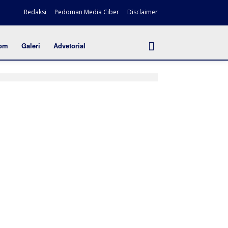
Redaksi
Pedoman Media Ciber
Disclaimer
om
Galeri
Advetorial