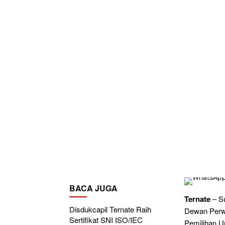
BACA JUGA
Ternate
– Su
Disdukcapil Ternate Raih
Dewan Perw
Sertifikat SNI ISO/IEC
Pemilihan U