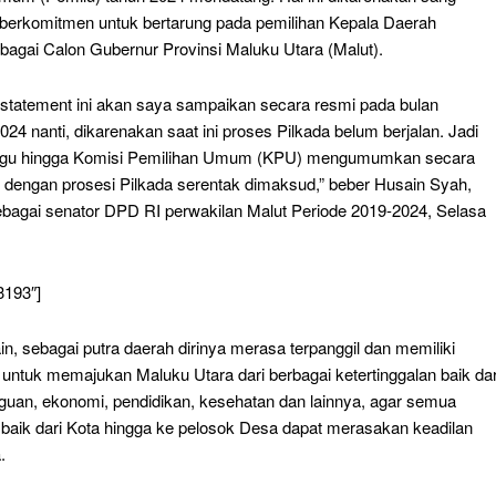
h berkomitmen untuk bertarung pada pemilihan Kepala Daerah
ebagai Calon Gubernur Provinsi Maluku Utara (Malut).
i statement ini akan saya sampaikan secara resmi pada bulan
4 nanti, dikarenakan saat ini proses Pilkada belum berjalan. Jadi
ggu hingga Komisi Pemilihan Umum (KPU) mengumumkan secara
it dengan prosesi Pilkada serentak dimaksud,” beber Husain Syah,
ebagai senator DPD RI perwakilan Malut Periode 2019-2024, Selasa
3193″]
in, sebagai putra daerah dirinya merasa terpanggil dan memiliki
 untuk memajukan Maluku Utara dari berbagai ketertinggalan baik dar
guan, ekonomi, pendidikan, kesehatan dan lainnya, agar semua
baik dari Kota hingga ke pelosok Desa dapat merasakan keadilan
.