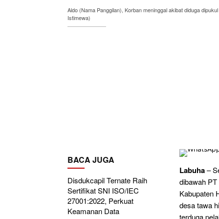
Aldo (Nama Panggilan), Korban meninggal akibat diduga dipukul
Istimewa)
BACA JUGA
Labuha
– Se
Disdukcapil Ternate Raih
dibawah PT 
Sertifikat SNI ISO/IEC
Kabupaten H
27001:2022, Perkuat
desa tawa h
Keamanan Data
terduga pel