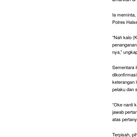
Ia meminta, 
Polres Hals
“Nah kalo (K
penanganan k
nya,” ungka
Sementara i
dikonfirmas
keterangan 
pelaku dan s
“Oke nanti k
jawab perta
atas pertany
Terpisah, pi