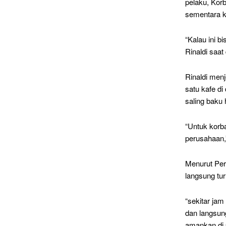
pelaku, Kor
sementara k
“Kalau ini b
Rinaldi saat
Rinaldi menj
satu kafe di
saling baku
“Untuk korba
perusahaan,
Menurut Perw
langsung tu
“sekitar jam 
dan langsun
amankan di p