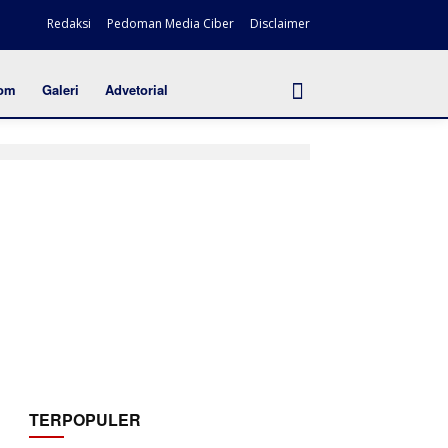
Redaksi
Pedoman Media Ciber
Disclaimer
om
Galeri
Advetorial
TERPOPULER