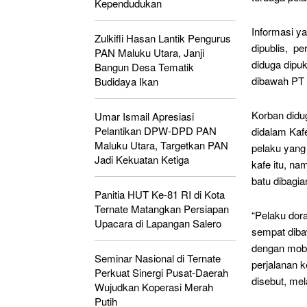
Kependudukan
Informasi y
Zulkifli Hasan Lantik Pengurus
dipublis, p
PAN Maluku Utara, Janji
diduga dipu
Bangun Desa Tematik
dibawah PT H
Budidaya Ikan
Korban didug
Umar Ismail Apresiasi
Pelantikan DPW-DPD PAN
didalam Kaf
Maluku Utara, Targetkan PAN
pelaku yang 
Jadi Kekuatan Ketiga
kafe itu, n
batu dibagia
Panitia HUT Ke-81 RI di Kota
Ternate Matangkan Persiapan
“Pelaku dora
Upacara di Lapangan Salero
sempat diba
dengan mobi
Seminar Nasional di Ternate
perjalanan k
Perkuat Sinergi Pusat-Daerah
disebut, mel
Wujudkan Koperasi Merah
Putih