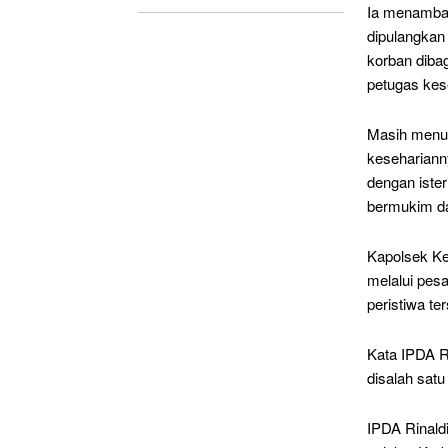
Ia menambah
dipulangkan 
korban dibag
petugas kes
Masih menur
kesehariann
dengan ister
bermukim da
Kapolsek Ke
melalui pes
peristiwa te
Kata IPDA Rin
disalah satu
IPDA Rinald