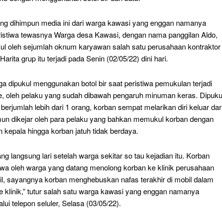
ang dihimpun media ini dari warga kawasi yang enggan namanya
eristiwa tewasnya Warga desa Kawasi, dengan nama panggilan Aldo,
kul oleh sejumlah oknum karyawan salah satu perusahaan kontraktor
arita grup itu terjadi pada Senin (02/05/22) dini hari.
a dipukul menggunakan botol bir saat peristiwa pemukulan terjadi
e, oleh pelaku yang sudah dibawah pengaruh minuman keras. Dipuku
berjumlah lebih dari 1 orang, korban sempat melarikan diri keluar dar
amun dikejar oleh para pelaku yang bahkan memukul korban dengan
n kepala hingga korban jatuh tidak berdaya.
ng langsung lari setelah warga sekitar so tau kejadian itu. Korban
wa oleh warga yang datang menolong korban ke klinik perusahaan
l, sayangnya korban menghebuskan nafas terakhir di mobil dalam
e klinik,” tutur salah satu warga kawasi yang enggan namanya
alui telepon seluler, Selasa (03/05/22).