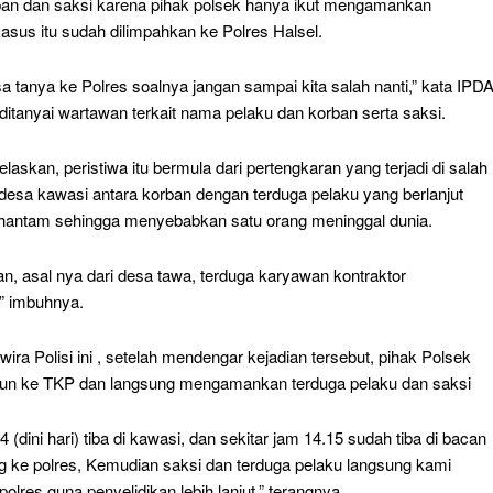
ban dan saksi karena pihak polsek hanya ikut mengamankan
asus itu sudah dilimpahkan ke Polres Halsel.
isa tanya ke Polres soalnya jangan sampai kita salah nanti,” kata IPD
 ditanyai wartawan terkait nama pelaku dan korban serta saksi.
elaskan, peristiwa itu bermula dari pertengkaran yang terjadi di salah
 desa kawasi antara korban dengan terduga pelaku yang berlanjut
 hantam sehingga menyebabkan satu orang meninggal dunia.
n, asal nya dari desa tawa, terduga karyawan kontraktor
” imbuhnya.
ira Polisi ini , setelah mendengar kejadian tersebut, pihak Polsek
run ke TKP dan langsung mengamankan terduga pelaku dan saksi
4 (dini hari) tiba di kawasi, dan sekitar jam 14.15 sudah tiba di bacan
g ke polres, Kemudian saksi dan terduga pelaku langsung kami
olres guna penyelidikan lebih lanjut,” terangnya.