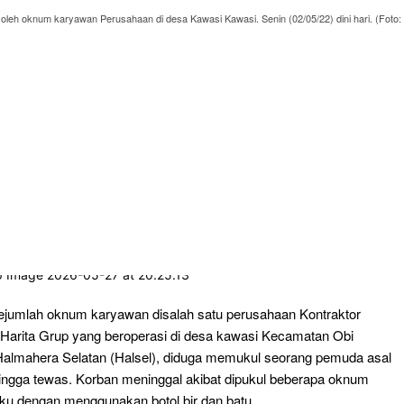
 oleh oknum karyawan Perusahaan di desa Kawasi Kawasi. Senin (02/05/22) dini hari. (Foto:
jumlah oknum karyawan disalah satu perusahaan Kontraktor
Harita Grup yang beroperasi di desa kawasi Kecamatan Obi
almahera Selatan (Halsel), diduga memukul seorang pemuda asal
ingga tewas. Korban meninggal akibat dipukul beberapa oknum
aku dengan menggunakan botol bir dan batu.