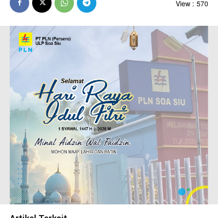
View :
570