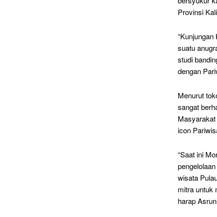
bersyukur k
Provinsi Ka
“Kunjungan K
suatu anugra
studi bandin
dengan Pariw
Menurut to
sangat berh
Masyarakat 
icon Pariwis
“Saat ini Mo
pengelolaan 
wisata Pula
mitra untuk
harap Asrun