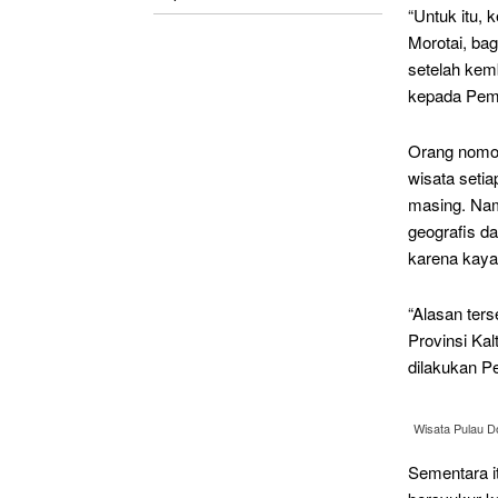
“Untuk itu, 
Morotai, ba
setelah kem
kepada Peme
Orang nomor
wisata setia
masing. Namu
geografis d
karena kaya
“Alasan ter
Provinsi Ka
dilakukan P
Wisata Pulau D
Sementara i