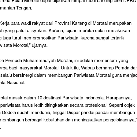
arena Pulau Morotai dapat dijadikan tempat studi banding oleh DPRD
limantan Tengah.
erja para wakil rakyat dari Provinsi Kalteng di Morotai merupakan
h yang patut di syukuri. Karena, tujuan mereka selain melakukan
g juga turut mempromosikan Pariwisata, karena sangat tertarik
isata Morotai,” ujarnya.
koh Pemuda Muhammadiyah Morotai, ini adalah momentum yang
arga bagi masyarakat Morotai. Untuk itu, Wabup berharap Pemda da
selalu bersinergi dalam membangun Pariwisata Morotai guna menjad
ata Nasional.
rotai masuk dalam 10 destinasi Pariwisata Indonesia. Harapannya,
periwisata harus lebih ditingkatkan secara profesional. Seperti objek
u Dodola sudah mendunia, tinggal Dispar pandai pandai membangun
 membangun berbagai kebutuhan dan meningkatkan pengelolaannya,”
.