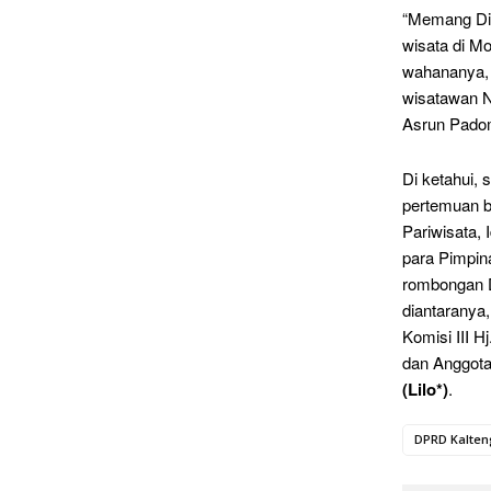
“Memang Dis
wisata di Mo
wahananya, 
wisatawan N
Asrun Pado
Di ketahui,
pertemuan b
Pariwisata,
para Pimpin
rombongan D
diantaranya,
Komisi III H
dan Anggota
(Lilo*)
.
DPRD Kalten