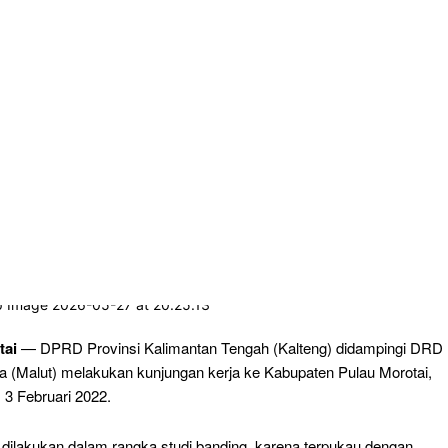
tai
— DPRD Provinsi Kalimantan Tengah (Kalteng) didampingi DRD
a (Malut) melakukan kunjungan kerja ke Kabupaten Pulau Morotai,
 3 Februari 2022.
t dilakukan dalam rangka studi banding, karena terpukau dengan