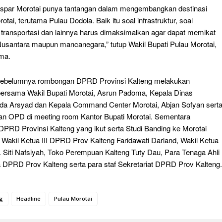
par Morotai punya tantangan dalam mengembangkan destinasi
rotai, terutama Pulau Dodola. Baik itu soal infrastruktur, soal
transportasi dan lainnya harus dimaksimalkan agar dapat memikat
usantara maupun mancanegara,” tutup Wakil Bupati Pulau Morotai,
ma.
 sebelumnya rombongan DPRD Provinsi Kalteng melakukan
ersama Wakil Bupati Morotai, Asrun Padoma, Kepala Dinas
 Ida Arsyad dan Kepala Command Center Morotai, Abjan Sofyan sert
an OPD di meeting room Kantor Bupati Morotai. Sementara
PRD Provinsi Kalteng yang ikut serta Studi Banding ke Morotai
 Wakil Ketua III DPRD Prov Kalteng Faridawati Darland, Wakil Ketua
j. Siti Nafsiyah, Toko Perempuan Kalteng Tuty Dau, Para Tenaga Ahli
 DPRD Prov Kalteng serta para staf Sekretariat DPRD Prov Kalteng.
g
Headline
Pulau Morotai