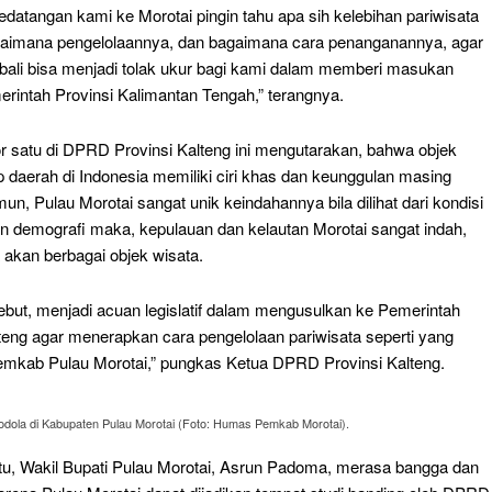
kedatangan kami ke Morotai pingin tahu apa sih kelebihan pariwisata
gaimana pengelolaannya, dan bagaimana cara penanganannya, agar
bali bisa menjadi tolak ukur bagi kami dalam memberi masukan
rintah Provinsi Kalimantan Tengah,” terangnya.
 satu di DPRD Provinsi Kalteng ini mengutarakan, bahwa objek
p daerah di Indonesia memiliki ciri khas dan keunggulan masing
n, Pulau Morotai sangat unik keindahannya bila dilihat dari kondisi
an demografi maka, kepulauan dan kelautan Morotai sangat indah,
 akan berbagai objek wisata.
sebut, menjadi acuan legislatif dalam mengusulkan ke Pemerintah
lteng agar menerapkan cara pengelolaan pariwisata seperti yang
emkab Pulau Morotai,” pungkas Ketua DPRD Provinsi Kalteng.
odola di Kabupaten Pulau Morotai (Foto: Humas Pemkab Morotai).
tu, Wakil Bupati Pulau Morotai, Asrun Padoma, merasa bangga dan