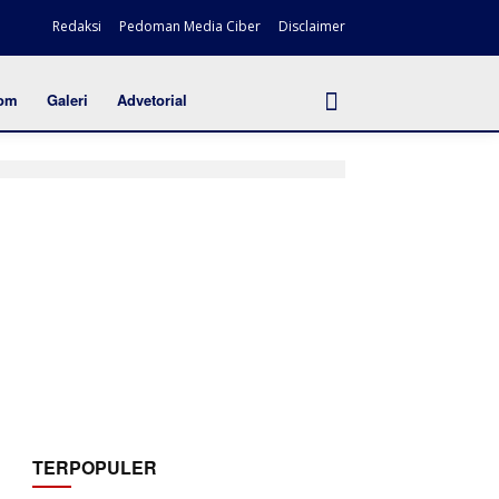
Redaksi
Pedoman Media Ciber
Disclaimer
om
Galeri
Advetorial
TERPOPULER