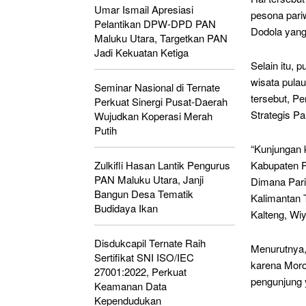
Umar Ismail Apresiasi
pesona pariw
Pelantikan DPW-DPD PAN
Dodola yang
Maluku Utara, Targetkan PAN
Jadi Kekuatan Ketiga
Selain itu, 
wisata pulau
Seminar Nasional di Ternate
tersebut, P
Perkuat Sinergi Pusat-Daerah
Strategis Pa
Wujudkan Koperasi Merah
Putih
“Kunjungan 
Zulkifli Hasan Lantik Pengurus
Kabupaten Pu
PAN Maluku Utara, Janji
Dimana Pari
Bangun Desa Tematik
Kalimantan
Budidaya Ikan
Kalteng, Wiy
Disdukcapil Ternate Raih
Menurutnya, 
Sertifikat SNI ISO/IEC
karena Moro
27001:2022, Perkuat
pengunjung y
Keamanan Data
Kependudukan