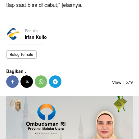
tiap saat bisa di cabut,” jelasnya.
Penulis:
Irfan Kuilo
Bulog Ternate
Bagikan :
View :
579