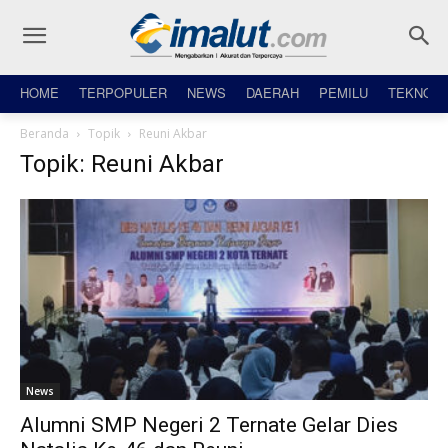
HOME
TERPOPULER
NEWS
DAERAH
PEMILU
TEKNO
Beranda
Topik
Reuni Akbar
Topik: Reuni Akbar
News
Alumni SMP Negeri 2 Ternate Gelar Dies