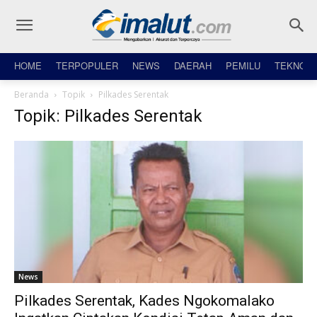
HOME
TERPOPULER
NEWS
DAERAH
PEMILU
TEKNO
Beranda
Topik
Pilkades Serentak
Topik: Pilkades Serentak
News
Pilkades Serentak, Kades Ngokomalako