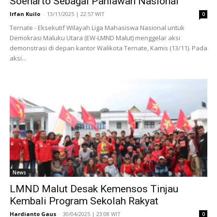
Soeharto Sebagai Pahlawan Nasional
Irfan Kuilo
-
13/11/2025 | 22:57 WIT
0
Ternate - Eksekutif Wilayah Liga Mahasiswa Nasional untuk
Demokrasi Maluku Utara (EW-LMND Malut) menggelar aksi
demonstrasi di depan kantor Walikota Ternate, Kamis (13/11). Pada
aksi...
News
LMND Malut Desak Kemensos Tinjau
Kembali Program Sekolah Rakyat
Hardianto Gaus
-
30/04/2025 | 23:08 WIT
0