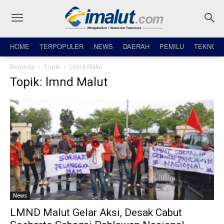
HOME
TERPOPULER
NEWS
DAERAH
PEMILU
TEKNO
Beranda
Topik
Lmnd Malut
Topik: lmnd Malut
News
LMND Malut Gelar Aksi, Desak Cabut