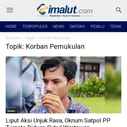
HOME
TERPOPULER
NEWS
DAERAH
PEMILU
TEKNO
Beranda
Topik
Korban Pemukulan
Topik: Korban Pemukulan
News
Liput Aksi Unjuk Rasa, Oknum Satpol PP