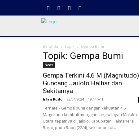
Beranda
Topik
Gempa Bumi
Topik: Gempa Bumi
News
Gempa Terkini 4,6 M (Magnitudo)
Guncang Jailolo Halbar dan
Sekitarnya
Irfan Kuilo
-
22/04/2024 | 19:14 WIT
Ternate - Gempa bumi dengan kekuatan 4,6
Magnitudo kembali mengguncang wilayah Maluku
Utara, tepatnya di Jailolo, Kabupaten Halmahera
Barat, pada Rabu (22/4), sekitar pukul...