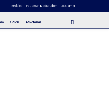
Redaksi
Pedoman Media Ciber
Disclaimer
om
Galeri
Advetorial