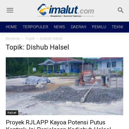
HOME
TERPOPULER
NEWS
DAERAH
PEMILU
TEKNO
Beranda
Topik
Dishub Halsel
Topik: Dishub Halsel
Halsel
Proyek RJLAPP Kayoa Potensi Putus