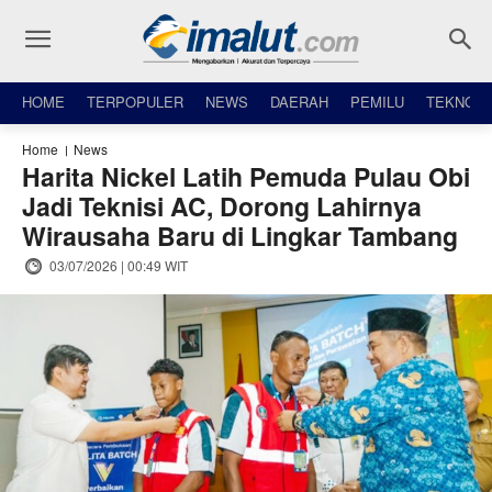
HOME
TERPOPULER
NEWS
DAERAH
PEMILU
TEKNO
Home
News
Harita Nickel Latih Pemuda Pulau Obi
Jadi Teknisi AC, Dorong Lahirnya
Wirausaha Baru di Lingkar Tambang
03/07/2026 | 00:49 WIT