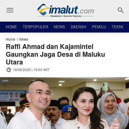
HOME
TERPOPULER
NEWS
DAERAH
PEMILU
TEKNO
Home
News
Raffi Ahmad dan Kajamintel
Gaungkan Jaga Desa di Maluku
Utara
18/06/2026 | 19:03 WIT