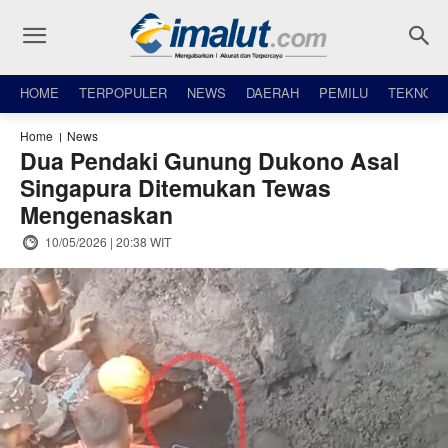
HOME
TERPOPULER
NEWS
DAERAH
PEMILU
TEKNO
Home
News
Dua Pendaki Gunung Dukono Asal
Singapura Ditemukan Tewas
Mengenaskan
10/05/2026 | 20:38 WIT