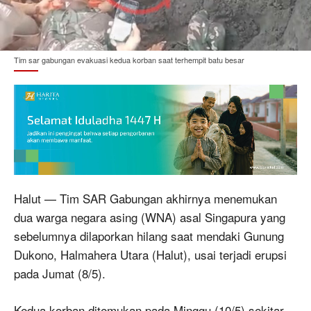
Tim sar gabungan evakuasi kedua korban saat terhempit batu besar
Halut — Tim SAR Gabungan akhirnya menemukan
dua warga negara asing (WNA) asal Singapura yang
sebelumnya dilaporkan hilang saat mendaki Gunung
Dukono, Halmahera Utara (Halut), usai terjadi erupsi
pada Jumat (8/5).
Kedua korban ditemukan pada Minggu (10/5) sekitar