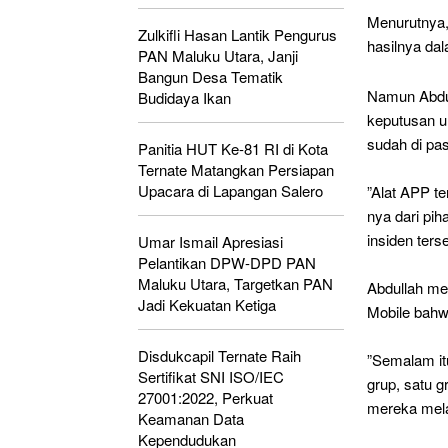
Menurutnya,
Zulkifli Hasan Lantik Pengurus
hasilnya da
PAN Maluku Utara, Janji
Bangun Desa Tematik
Namun Abdu
Budidaya Ikan
keputusan u
sudah di pas
Panitia HUT Ke-81 RI di Kota
Ternate Matangkan Persiapan
Upacara di Lapangan Salero
‎”Alat APP t
nya dari pi
insiden ters
Umar Ismail Apresiasi
Pelantikan DPW-DPD PAN
Maluku Utara, Targetkan PAN
‎Abdullah m
Jadi Kekuatan Ketiga
Mobile bahwa
Disdukcapil Ternate Raih
‎”Semalam it
Sertifikat SNI ISO/IEC
grup, satu g
27001:2022, Perkuat
mereka mela
Keamanan Data
Kependudukan