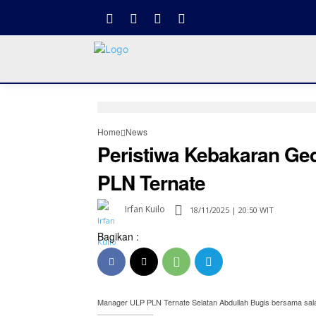
Home
News
Peristiwa Kebakaran Ged
PLN Ternate
Irfan Kuilo
18/11/2025 | 20:50 WIT
Bagikan :
Manager ULP PLN Ternate Selatan Abdullah Bugis bersama sala