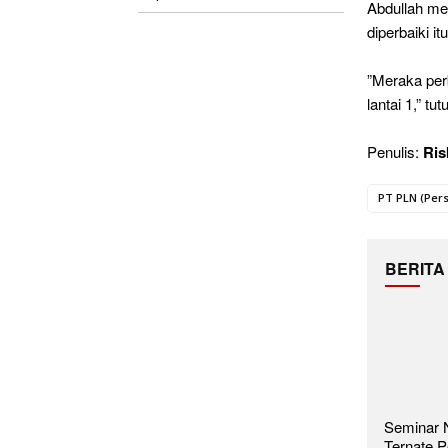
‎Abdullah me
diperbaiki it
‎”Meraka per
lantai 1,” tu
‎Penulis:
Ris
PT PLN (Per
BERITA
Seminar N
Ternate P