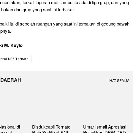
nceritakan, terkait laporan mati lampu itu ada di tiga grup, dan yang
u bukan dari grup yang saat ini terbakar.
baiki itu di sebelah ruangan yang saat ini terbakar, di gedung bawah
tupnya.
ki M. Kuylo
sero) UP3 Ternate
 DAERAH
LIHAT SEMUA
asional di
Disdukcapil Ternate
Umar Ismail Apresiasi
erkuat
Raih Sertifikat SNI
Pelantikan DPW-DPD