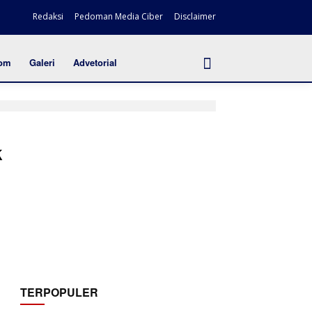
Redaksi
Pedoman Media Ciber
Disclaimer
om
Galeri
Advetorial
k
TERPOPULER