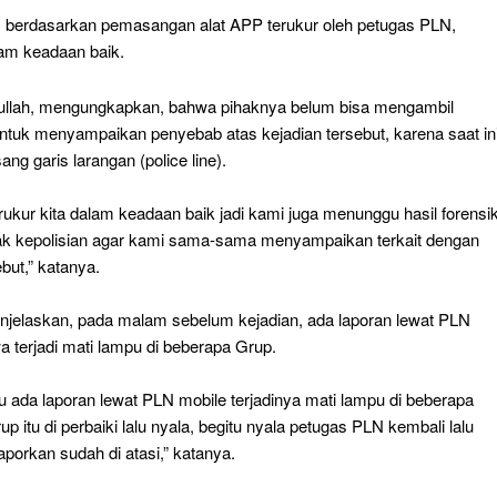
 berdasarkan pemasangan alat APP terukur oleh petugas PLN,
lam keadaan baik.
llah, mengungkapkan, bahwa pihaknya belum bisa mengambil
ntuk menyampaikan penyebab atas kejadian tersebut, karena saat in
ang garis larangan (police line).
erukur kita dalam keadaan baik jadi kami juga menunggu hasil forensi
hak kepolisian agar kami sama-sama menyampaikan terkait dengan
ebut,” katanya.
enjelaskan, pada malam sebelum kejadian, ada laporan lewat PLN
 terjadi mati lampu di beberapa Grup.
u ada laporan lewat PLN mobile terjadinya mati lampu di beberapa
rup itu di perbaiki lalu nyala, begitu nyala petugas PLN kembali lalu
porkan sudah di atasi,” katanya.