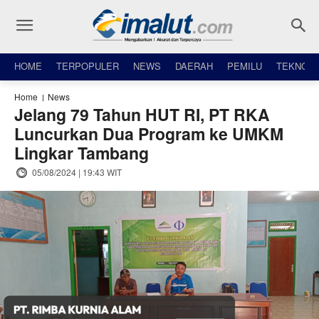
HOME
TERPOPULER
NEWS
DAERAH
PEMILU
TEKNO
Home
News
Jelang 79 Tahun HUT RI, PT RKA
Luncurkan Dua Program ke UMKM
Lingkar Tambang
05/08/2024 | 19:43 WIT