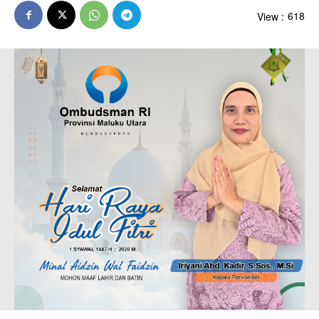
View :
618