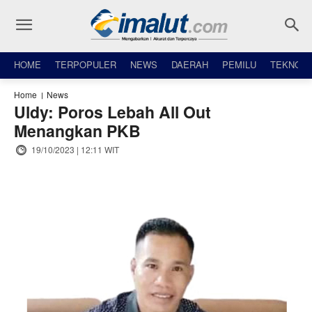
HOME
TERPOPULER
NEWS
DAERAH
PEMILU
TEKNO
Home
News
Uldy: Poros Lebah All Out
Menangkan PKB
19/10/2023 | 12:11 WIT