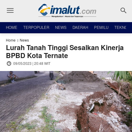
HOME
TERPOPULER
NEWS
DAERAH
PEMILU
TEKNO
Home
News
Lurah Tanah Tinggi Sesalkan Kinerja
BPBD Kota Ternate
09/05/2023 | 20:48 WIT