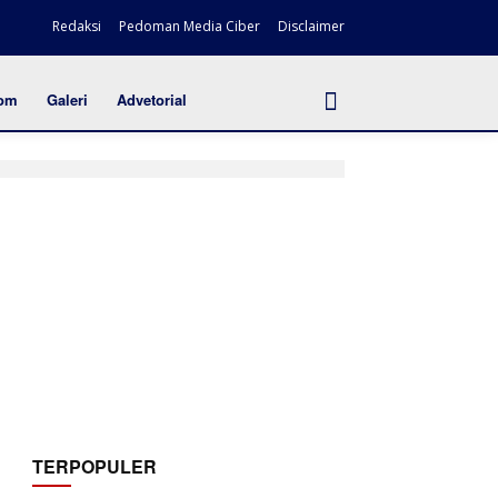
Redaksi
Pedoman Media Ciber
Disclaimer
om
Galeri
Advetorial
TERPOPULER