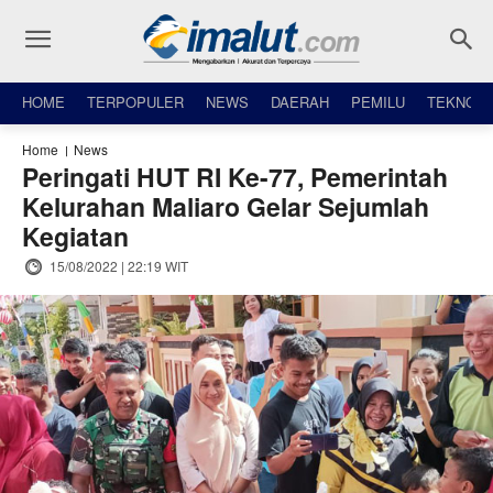
HOME
TERPOPULER
NEWS
DAERAH
PEMILU
TEKNO
Home
News
Peringati HUT RI Ke-77, Pemerintah
Kelurahan Maliaro Gelar Sejumlah
Kegiatan
15/08/2022 | 22:19 WIT