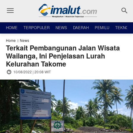
HOME
TERPOPULER
NEWS
DAERAH
PEMILU
TEKNO
Home
News
Terkait Pembangunan Jalan Wisata
Wailanga, Ini Penjelasan Lurah
Kelurahan Takome
10/08/2022 | 20:08 WIT